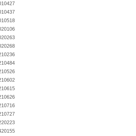
010427
010437
010518
020106
020263
020268
210236
210484
210526
210602
210615
210626
210716
210727
220223
420155