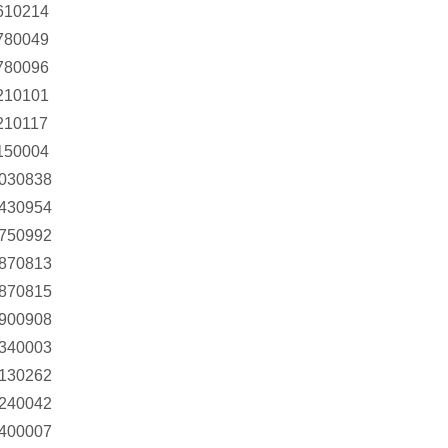
610214
780049
780096
210101
210117
150004
0030838
0430954
0750992
0870813
0870815
1900908
8340003
9130262
9240042
9400007