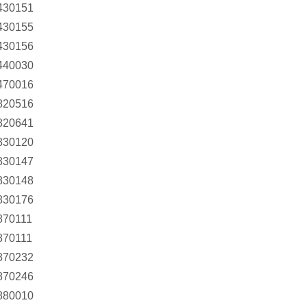
430151
430155
430156
440030
470016
820516
820641
830120
830147
830148
830176
870111
870111
870232
870246
880010