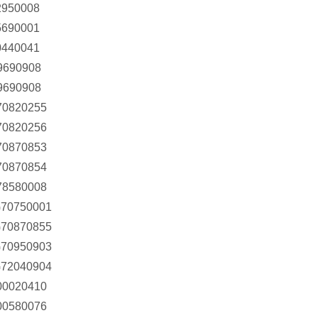
2950008
5690001
0440041
9690908
9690908
70820255
70820256
70870853
70870854
78580008
70750001
70870855
70950903
72040904
00020410
00580076