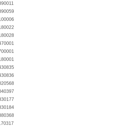
890011
890059
100006
180022
180028
470001
700001
180001
430835
430836
020568
040397
830177
830184
880368
170317