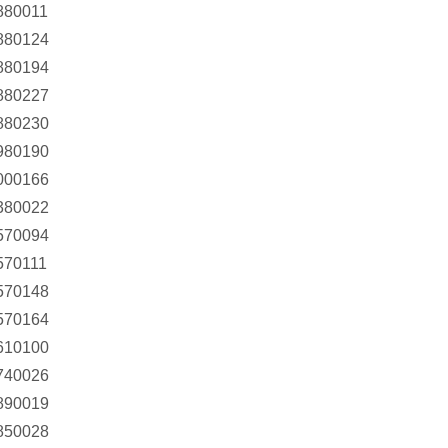
880011
880124
880194
880227
880230
980190
000166
380022
570094
570111
570148
570164
610100
740026
890019
850028